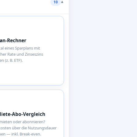
▾
10
lan-Rechner
al eines Sparplans mit
her Rate und Zinseszins
 (z. B. ETF).
iete-Abo-Vergleich
 mieten oder abonnieren?
osten über die Nutzungsdauer
hen — inkl. Break-even.