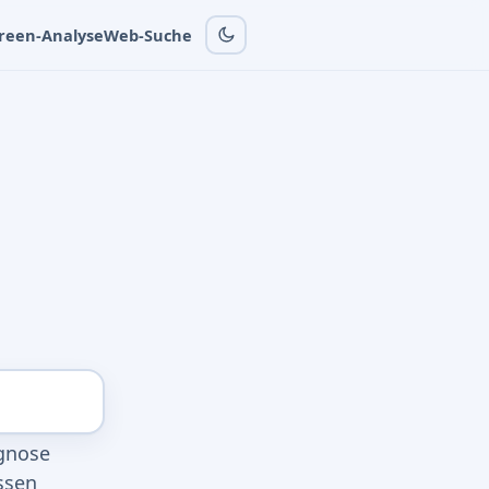
reen-Analyse
Web-Suche
agnose
ssen