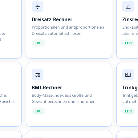
➗
📈
Dreisatz-Rechner
Zinsre
Proportionalen und antiproportionalen
Endkapit
ote
Dreisatz automatisch lösen.
über meh
?
LIVE
LIVE
⚖️
💶
BMI-Rechner
Trinkg
che,
Body-Mass-Index aus Größe und
Trinkge
Speicher
Gewicht berechnen und einordnen.
auf mehr
LIVE
LIVE