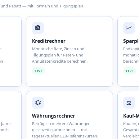
to und Rabatt — mit Formeln und Tilgungsplan.
🏦
📈
Kreditrechner
Sparp
t
Monatliche Rate, Zinsen und
Endkapit
Tilgungsplan für Raten- und
monatlic
en
Annuitätenkredite berechnen.
berechnen
LIVE
LIVE
💱
⚖️
Währungsrechner
Kauf-M
 Jahre
Beträge in mehrere Währungen
Kaufen,
 noch
gleichzeitig umrechnen — mit
Gesamtk
tagesaktuellen EZB-Referenzkursen.
vergleic