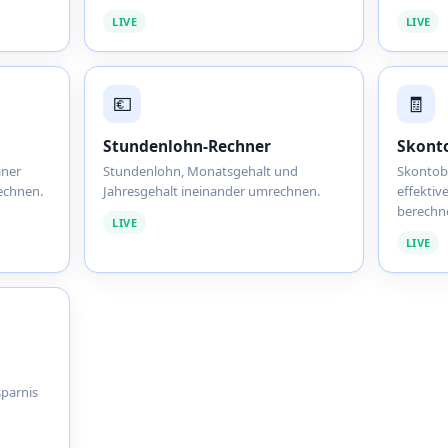
LIVE
LIVE
💶
🧾
Stundenlohn-Rechner
Skont
iner
Stundenlohn, Monatsgehalt und
Skontob
rechnen.
Jahresgehalt ineinander umrechnen.
effektiv
berechn
LIVE
LIVE
sparnis