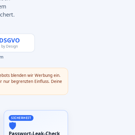
nem
chert.
DSGVO
by Design
rm
gebots blenden wir Werbung ein.
r nur begrenzten Einfluss. Deine
SICHERHEIT
🛡️
Passwort-Leak-Check