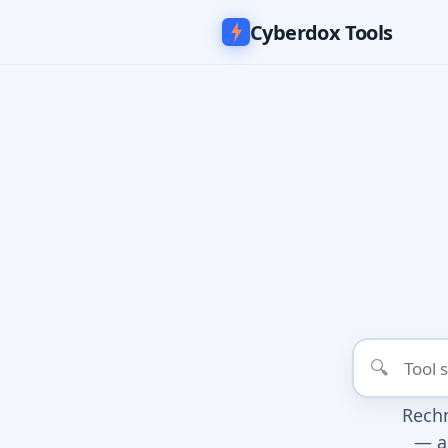
Cyberdox Tools
Rechn
— a