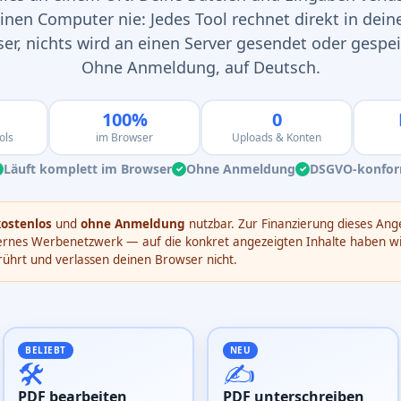
inen Computer nie: Jedes Tool rechnet direkt in dei
er, nichts wird an einen Server gesendet oder gespei
Ohne Anmeldung, auf Deutsch.
100%
0
ols
im Browser
Uploads & Konten
Läuft komplett im Browser
Ohne Anmeldung
DSGVO-konfo
✓
✓
✓
kostenlos
und
ohne Anmeldung
nutzbar. Zur Finanzierung dieses An
xternes Werbenetzwerk — auf die konkret angezeigten Inhalte haben wi
ührt und verlassen deinen Browser nicht.
BELIEBT
NEU
🛠️
✍️
PDF bearbeiten
PDF unterschreiben