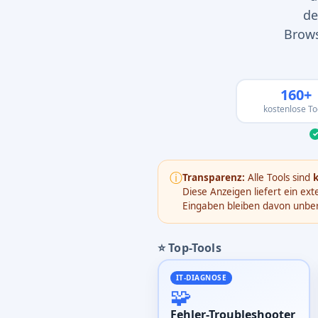
de
Brows
160+
kostenlose To
ⓘ
Transparenz:
Alle Tools sind
Diese Anzeigen liefert ein e
Eingaben bleiben davon unber
⭐ Top-Tools
IT-DIAGNOSE
🧩
Fehler-Troubleshooter